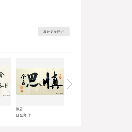
展开更多内容
者。
经著名国画大师吴休先生等名师的指
慎思
清幽
兰蕙
的充分肯定，又得到广大书法爱好者
魏金良 作
魏金良 作
魏金良