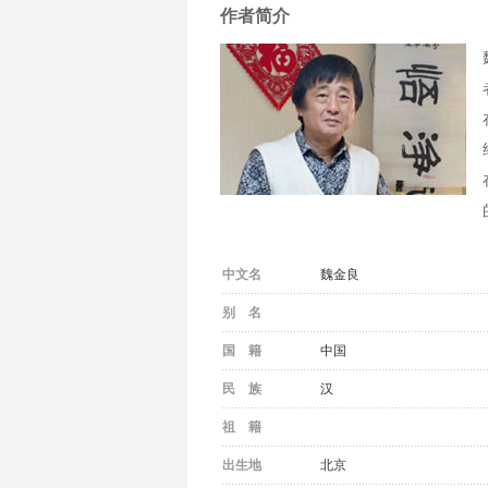
作者简介
中文名
魏金良
别 名
国 籍
中国
民 族
汉
祖 籍
出生地
北京