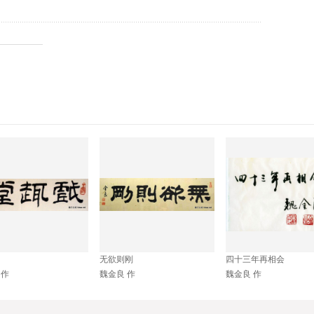
书法绘画，七十年代初，从师于徐柏涛、李文新，成为专业的书法篆刻工作
。尤为对隶书的偏爱，形成法度严谨，字迹瘦硬爽利，结构布局和谐。后
无欲则刚
四十三年再相会
钻研为本。曾多次参加全国及北京市大型展览中获奖，得到当代资深名家
 作
魏金良 作
魏金良 作