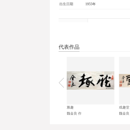
出生日期
1955年
目 录
1
艺术简介
2
艺术成就
代表作品
艺术简介
魏金良，1955年生于北京。自幼酷爱
在书法上，以柳公权为源，兼习曹全碑
导和点拨，书法技艺日进。
俞驰.人名
雅趣
戏趣堂
魏金良 作
在艺术实践中，以尊师重友为德，刻苦
魏金良 作
魏金良
和各界朋友的高度赞誉。