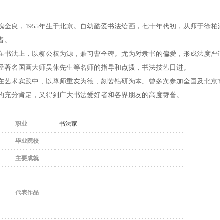
魏金良，1955年生于北京。自幼酷爱书法绘画，七十年代初，从师于徐
者。
在书法上，以柳公权为源，兼习曹全碑。尤为对隶书的偏爱，形成法度严
经著名国画大师吴休先生等名师的指导和点拨，书法技艺日进。
在艺术实践中，以尊师重友为德，刻苦钻研为本。曾多次参加全国及北京
的充分肯定，又得到广大书法爱好者和各界朋友的高度赞誉。
职业
书法家
毕业院校
主要成就
代表作品